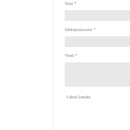
Nimi *
Sähköpostiosoite *
Viesti *
Lähetä lomake