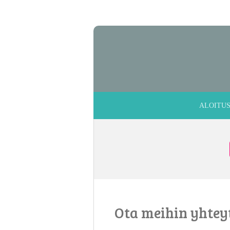
Siirry
pääsisältöön
ALOITU
Ota meihin yhtey