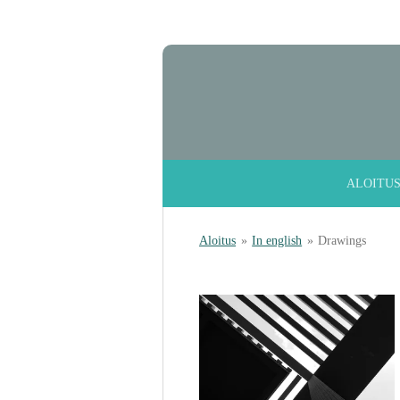
Siirry
pääsisältöön
ALOITU
Aloitus
»
In english
»
Drawings