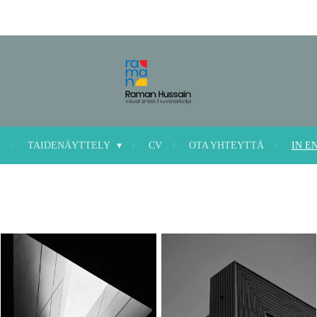
S
TAIDENÄYTTELY
CV
OTA YHTEYTTÄ
IN E